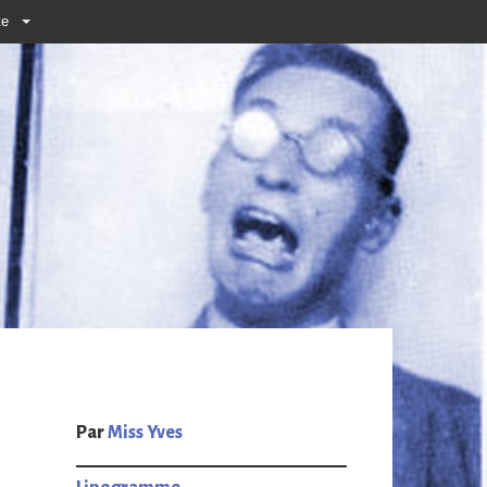
te
Par
Miss Yves