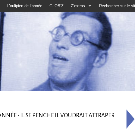
L’oulipien de l’année
GLOB’Z
Z’extras
Rechercher sur le si
’ANNÉE
•
IL SE PENCHE IL VOUDRAIT ATTRAPER