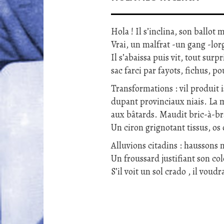
Hola ! Il s’inclina, son ballot
Vrai, un malfrat -un gang -lor
Il s’abaissa puis vit, tout surpri
sac farci par fayots, fichus, pou
Transformations : vil produit
dupant provinciaux niais. La
aux bâtards. Maudit bric-à-br
Un ciron grignotant tissus, os
Alluvions citadins : haussons n
Un froussard justifiant son col
S’il voit un sol crado , il voud