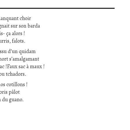
 manquant choir
gnait sur son barda
s- ça alors !
rris, falots.
 issu d’un quidam
 mort s’amalgamant
ac !Faux sac à maux !
 ou tchadors.
os cotillons !
oris pâlot
ra du guano.