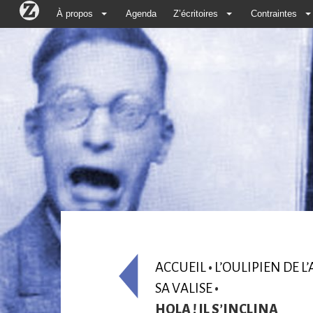
À propos
Agenda
Z’écritoires
Contraintes
ACCUEIL
•
L’OULIPIEN DE L
SA VALISE
•
HOLA ! IL S’INCLINA