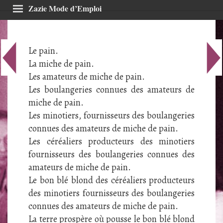
Zazie Mode d’Emploi
À propos
Le pain.
La miche de pain.
Agenda
Les amateurs de miche de pain.
Z’écritoires
Les boulangeries connues des amateurs de
miche de pain.
Contraintes
Les minotiers, fournisseurs des boulangeries
L’oulipien de l’année
connues des amateurs de miche de pain.
Les céréaliers producteurs des minotiers
GLOB’Z
fournisseurs des boulangeries connues des
Z’extras
amateurs de miche de pain.
Le bon blé blond des céréaliers producteurs
Rechercher sur le site
des minotiers fournisseurs des boulangeries
connues des amateurs de miche de pain.
La terre prospère où pousse le bon blé blond